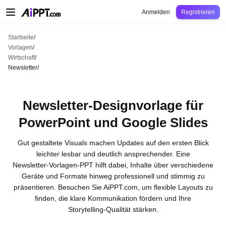
AiPPT Classic
AiPPT Flow
AiPPT Visual
Preise
Vorlagen
Bildung
Lehrkraft
U
Anmelden
Registrieren
Startseite
/
Vorlagen
/
Wirtschaft
/
Newsletter
/
Newsletter-Designvorlage für
PowerPoint und Google Slides
Gut gestaltete Visuals machen Updates auf den ersten Blick
leichter lesbar und deutlich ansprechender. Eine
Newsletter‑Vorlagen‑PPT hilft dabei, Inhalte über verschiedene
Geräte und Formate hinweg professionell und stimmig zu
präsentieren. Besuchen Sie AiPPT.com, um flexible Layouts zu
finden, die klare Kommunikation fördern und Ihre
Storytelling‑Qualität stärken.