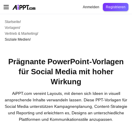
AiPPT Classic
AiPPT Flow
AiPPT Visual
Preise
Vorlagen
Bildung
Lehrkraft
U
Anmelden
Registrieren
Startseite
/
Vorlagen
/
Vertrieb & Marketing
/
Soziale Medien
/
Prägnante PowerPoint-Vorlagen
für Social Media mit hoher
Wirkung
AiPPT.com vereint Layouts, mit denen sich Ideen in visuell
ansprechende Inhalte verwandeln lassen. Diese PPT-Vorlagen für
Social Media unterstützen Kampagnenplanung, Content-Strategie
und Reporting und erleichtern es, Designs an unterschiedliche
Plattformen und Kommunikationsstile anzupassen.