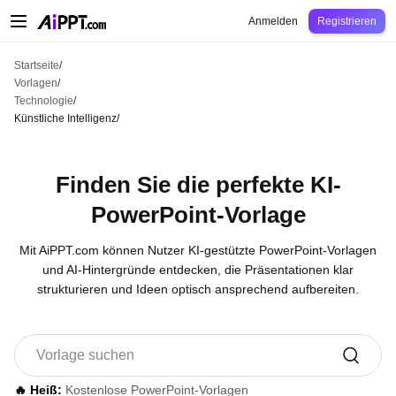
AiPPT Classic
AiPPT Flow
AiPPT Visual
Preise
Vorlagen
Bildung
Lehrkraft
U
Anmelden
Registrieren
Startseite
/
Vorlagen
/
Technologie
/
Künstliche Intelligenz
/
Finden Sie die perfekte KI-
PowerPoint-Vorlage
Mit AiPPT.com können Nutzer KI-gestützte PowerPoint-Vorlagen
und AI-Hintergründe entdecken, die Präsentationen klar
strukturieren und Ideen optisch ansprechend aufbereiten.
🔥 Heiß:
Kostenlose PowerPoint-Vorlagen