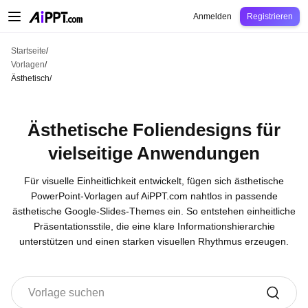
AiPPT Classic
AiPPT Flow
AiPPT Visual
Preise
Vorlagen
Bildung
Lehrkraft
U
Anmelden
Registrieren
Startseite
/
Vorlagen
/
Ästhetisch
/
Ästhetische Foliendesigns für
vielseitige Anwendungen
Für visuelle Einheitlichkeit entwickelt, fügen sich ästhetische
PowerPoint-Vorlagen auf AiPPT.com nahtlos in passende
ästhetische Google-Slides-Themes ein. So entstehen einheitliche
Präsentationsstile, die eine klare Informationshierarchie
unterstützen und einen starken visuellen Rhythmus erzeugen.