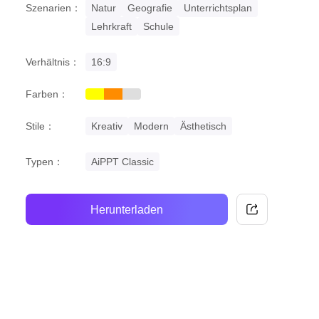
Szenarien：
Natur
Geografie
Unterrichtsplan
Lehrkraft
Schule
Verhältnis：
16:9
Farben：
yellow
orange
grey
Stile：
Kreativ
Modern
Ästhetisch
Typen：
AiPPT Classic
Herunterladen