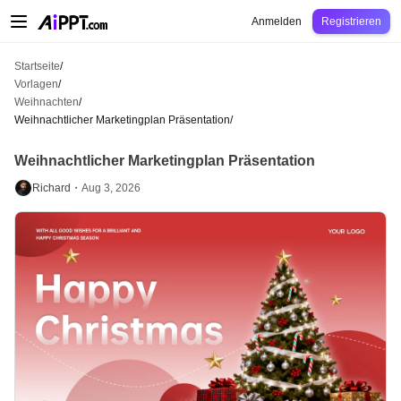
AiPPT Classic
AiPPT Flow
AiPPT Visual
Preise
Vorlagen
Bildung
Lehrkraft
U
Anmelden
Registrieren
Startseite
/
Vorlagen
/
Weihnachten
/
Weihnachtlicher Marketingplan Präsentation
/
Weihnachtlicher Marketingplan Präsentation
Richard・
Aug 3, 2026