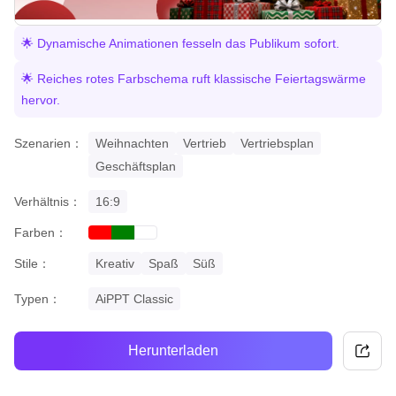
🌟 Dynamische Animationen fesseln das Publikum sofort.
🌟 Reiches rotes Farbschema ruft klassische Feiertagswärme
hervor.
Szenarien：
Weihnachten
Vertrieb
Vertriebsplan
Geschäftsplan
Verhältnis：
16:9
Farben：
red
green
white
Stile：
Kreativ
Spaß
Süß
Typen：
AiPPT Classic
Herunterladen