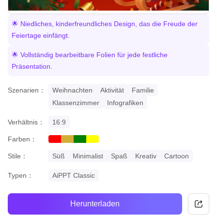
🌟 Niedliches, kinderfreundliches Design, das die Freude der
Feiertage einfängt.
🌟 Vollständig bearbeitbare Folien für jede festliche
Präsentation.
Szenarien：
Weihnachten
Aktivität
Familie
Klassenzimmer
Infografiken
Verhältnis：
16:9
Farben：
red
gold
green
yellow
Stile：
Süß
Minimalist
Spaß
Kreativ
Cartoon
Typen：
AiPPT Classic
Herunterladen