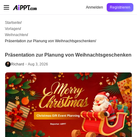
AiPPT Classic
AiPPT Flow
AiPPT Visual
Preise
Vorlagen
Bildung
Lehrkraft
U
Anmelden
Registrieren
Startseite
/
Vorlagen
/
Weihnachten
/
Präsentation zur Planung von Weihnachtsgeschenken
/
Präsentation zur Planung von Weihnachtsgeschenken
Richard・
Aug 3, 2026