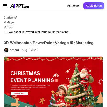
AiPPT Classic
AiPPT Flow
AiPPT Visual
Preise
Vorlagen
Bildung
Lehrkraft
U
Anmelden
Registrieren
Startseite
/
Vorlagen
/
Urlaub
/
3D-Weihnachts-PowerPoint-Vorlage für Marketing
/
3D-Weihnachts-PowerPoint-Vorlage für Marketing
Richard・
Aug 3, 2026