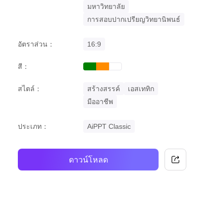
มหาวิทยาลัย
การสอบปากเปรียญวิทยานิพนธ์
อัตราส่วน：
16:9
สี：
green
orange
white
สไตล์：
สร้างสรรค์
เอสเททิก
มืออาชีพ
ประเภท：
AiPPT Classic
ดาวน์โหลด