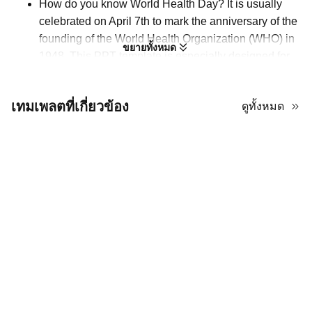
How do you know World Health Day? It is usually
celebrated on April 7th to mark the anniversary of the
founding of the World Health Organization (WHO) in
ขยายทั้งหมด
1948. This PPT template is especially designed for
introducing this important event. Healthcare
professionals, teachers, and policymakers can utilize
เทมเพลตที่เกี่ยวข้อง
ดูทั้งหมด
it to raise awareness about health or highlight critical
public health issues. Using blue as the main color,
this template delivers a clean tone. With the
structured grid layouts, all the messages can be
organized both logically and legibly. As you can see,
there are multiple image placeholders where you can
alter the more relevant illustrations to echo the theme
and reduce the tedium of serious topics.
คุณรู้จักวันอนามัยโลกอย่างไร? โดยปกติจะมีการเฉลิม
ฉลองในวันที่ 7 เมษายน เพื่อระลึกถึงวันครบรอบการก่อ
ตั้งองค์การอนามัยโลก (WHO) ในปี 1948 เทมเพลต
PPT นี้ถูกออกแบบมาโดยเฉพาะสำหรับการแนะนำ