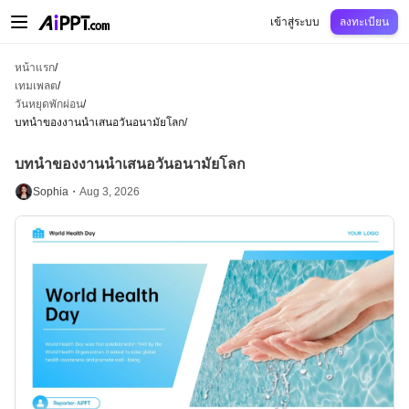
AiPPT Classic
AiPPT Flow
AiPPT Visual
การกำหนดราคา
เทมเพลต
การศึกษ
เข้าสู่ระบบ
ลงทะเบียน
หน้าแรก
/
เทมเพลต
/
วันหยุดพักผ่อน
/
บทนำของงานนำเสนอวันอนามัยโลก
/
บทนำของงานนำเสนอวันอนามัยโลก
Sophia・
Aug 3, 2026