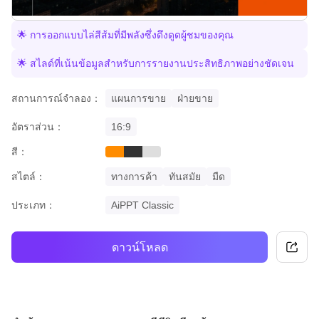
🌟 การออกแบบไล่สีส้มที่มีพลังซึ่งดึงดูดผู้ชมของคุณ
🌟 สไลด์ที่เน้นข้อมูลสำหรับการรายงานประสิทธิภาพอย่างชัดเจน
สถานการณ์จำลอง：
แผนการขาย
ฝ่ายขาย
อัตราส่วน：
16:9
สี：
orange
black
grey
สไตล์：
ทางการค้า
ทันสมัย
มืด
ประเภท：
AiPPT Classic
ดาวน์โหลด