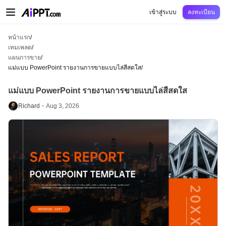
AiPPT Classic
AiPPT Flow
AiPPT Visual
การกำหนดราคา
เทมเพลต
การศึกษ
เข้าสู่ระบบ
ลงทะเบียน
หน้าแรก
/
เทมเพลต
/
แผนการขาย
/
แม่แบบ PowerPoint รายงานการขายแบบไล่สีสดใส
/
แม่แบบ PowerPoint รายงานการขายแบบไล่สีสดใส
Richard・
Aug 3, 2026