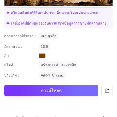
🌟 สไตล์สตีมพังก์ที่โดดเด่นช่วยเพิ่มความโดดเด่นทางสายตา
🌟 เลย์เอาต์ที่ยืดหยุ่นรองรับการแสดงข้อมูลการขายที่หลากหลาย
สถานการณ์จำลอง：
แผนธุรกิจ
อัตราส่วน：
16:9
สี：
brown
สไตล์：
สร้างสรรค์
เอสเททิก
ประเภท：
AiPPT Classic
ดาวน์โหลด