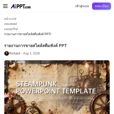
AiPPT Classic
AiPPT Flow
AiPPT Visual
การกำหนดราคา
เทมเพลต
การศึกษ
เข้าสู่ระบบ
ลงทะเบียน
หน้าแรก
/
เทมเพลต
/
แผนธุรกิจ
/
รายงานการขายสไตล์สตีมพังค์ PPT
/
รายงานการขายสไตล์สตีมพังค์ PPT
Richard・
Aug 3, 2026