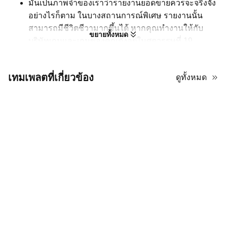
มันเป็นภาพจำของเราว่ารายงานยอดขายควรจะจริงจัง
อย่างไรก็ตาม ในบางสถานการณ์พิเศษ รายงานนั้น
สามารถมีชีวิตชีวามากขึ้นได้ หากคุณทำงานให้กับ
ขยายทั้งหมด
บริษัทเกมและเกมของคุณตั้งอยู่ในศตวรรษที่ 19
รายงานยอดขายในรูปแบบ PPT ของคุณสามารถ
ออกแบบด้วยสไตล์สตีมพังก์ ข่าวดี! คุณสามารถ
เทมเพลตที่เกี่ยวข้อง
ดูทั้งหมด
ประหยัดเวลาในการออกแบบได้ เพราะมีเทมเพลตที่
พร้อมใช้งานและละเอียดอ่อนในสไตล์นี้บน AiPPT!
เทมเพลตนี้ใช้โทนสีน้ำตาลแบบดั้งเดิมเพื่อกระตุ้นธีม
สตีมพังก์ โดยพิจารณาว่านี่คือการนำเสนอรายงานยอด
ขาย เลย์เอาต์จึงสะอาดและมีโครงสร้าง ดังนั้นความ
สวยงามที่เข้มข้นจะไม่ส่งผลต่อความอ่านง่าย
ใช้ เทมเพลต PowerPoint สตีมพังก์นี้เพื่อสร้างรายงานที่
น่าประทับใจ! แม้ว่าการออกแบบจะดูเป็นมืออาชีพ แต่ก็
สามารถใช้งานได้ฟรี นอกจากนี้ คุณยังสามารถ
เปลี่ยนแปลงองค์ประกอบต่าง ๆ ได้อย่างอิสระเนื่องจาก
สามารถปรับแต่งได้อย่างเต็มที่