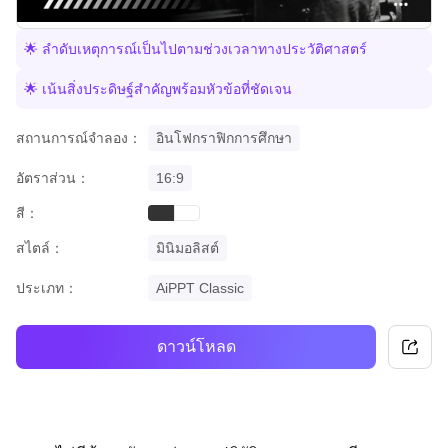
🌟 ลำดับเหตุการณ์เป็นไปตามช่วงเวลาทางประวัติศาสตร์
🌟 เน้นสิ่งประดิษฐ์สำคัญพร้อมหัวข้อที่ชัดเจน
สถานการณ์จำลอง：
อินโฟกราฟิกการศึกษา
อัตราส่วน：
16:9
สี：
black
white
สไตล์：
มินิมอลิสต์
ประเภท：
AiPPT Classic
ดาวน์โหลด