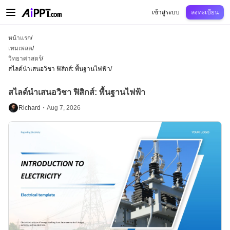
AiPPT Classic
AiPPT Flow
AiPPT Visual
การกำหนดราคา
เทมเพลต
การศึกษ
เข้าสู่ระบบ
ลงทะเบียน
หน้าแรก
/
เทมเพลต
/
วิทยาศาสตร์
/
สไลด์นำเสนอวิชา ฟิสิกส์: พื้นฐานไฟฟ้า
/
สไลด์นำเสนอวิชา ฟิสิกส์: พื้นฐานไฟฟ้า
Richard・
Aug 7, 2026