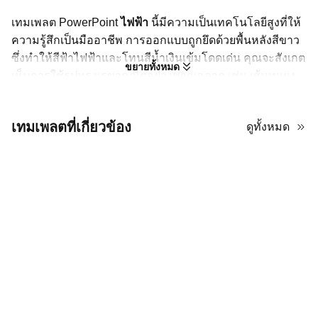
เทมเพลต PowerPoint
ไฟฟ้า
นี้มีความเป็นเทคโนโลยีสูงที่ให้
ความรู้สึกเป็นมืออาชีพ การออกแบบถูกยึดด้วยพื้นหลังสีขาว
ซึ่งทำให้สีฟ้าไฟฟ้าและโทนสีน้ำเงินเข้มโดดเด่น คุณจะสังเกต
ขยายทั้งหมด
เห็นการใช้รูปทรงเรขาคณิตอย่างชาญฉลาด เช่น เส้นทแยง
มุมคมและสี่เหลี่ยมที่ซ้อนกัน ซึ่งทำให้สไลด์มีความรู้สึก
เคลื่อนไหวและพลังโดยไม่รู้สึกว่ารก หนึ่งในคุณสมบัติพิเศษ
เทมเพลตที่เกี่ยวข้อง
ดูทั้งหมด
คือการใช้ตัวอักษรแบบ sans-serif ที่สะอาดตาซึ่งทำให้ทุก
สไลด์ดูง่ายต่อสายตา การจัดวางใช้พื้นที่ว่างมากมาย ทำให้
องค์ประกอบตกแต่ง เช่น ลวดลายที่ได้รับแรงบันดาลใจจาก
วงจรและไอคอนสมัยใหม่ สามารถจัดกรอบภาพของคุณได้
อย่างสมบูรณ์แบบ นอกจากนี้ยังมีจุดที่กำหนดไว้สำหรับภาพ
คุณภาพสูงที่ผสมผสานกับโทนสีฟ้าได้อย่างลงตัว ไม่ว่าคุณจะ
จัดทำการเสนอขายหรือเด็คการศึกษา รูปลักษณ์ที่ขัดเกลา
และเป็นระเบียบของเทมเพลต PowerPoint ไฟฟ้านี้ช่วยให้คุณ
ดูเตรียมพร้อมและทันสมัย โดยรวมแล้วมันเป็นเครื่องมือที่
สดใส มีพลัง และยืดหยุ่นอย่างมากสำหรับการนำเสนอทาง
เทคนิคใด ๆ