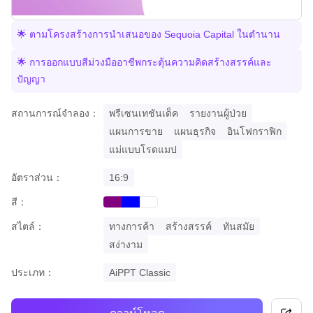
🌟 ตามโครงสร้างการนำเสนอของ Sequoia Capital ในตำนาน
🌟 การออกแบบสีม่วงมืออาชีพกระตุ้นความคิดสร้างสรรค์และ
ปัญญา
สถานการณ์จำลอง：
พรีเซนเทชันเด็ค
รายงานผู้ป่วย
แผนการขาย
แผนธุรกิจ
อินโฟกราฟิก
แม่แบบโรดแมป
อัตราส่วน：
16:9
สี：
purple
blue
white
สไตล์：
ทางการค้า
สร้างสรรค์
ทันสมัย
สง่างาม
ประเภท：
AiPPT Classic