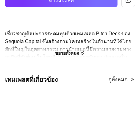
ดาวน์โหลด
เชี่ยวชาญศิลปะการระดมทุนด้วยเทมเพลต Pitch Deck ของ
Sequoia Capital ซึ่งสร้างตามโครงสร้างในตำนานที่ใช้โดย
ยักษ์ใหญ่ในอุตสาหกรรม การนำเสนอนี้มีความสวยงามทาง
ขยายทั้งหมด
ธุรกิจที่ซับซ้อนในโทนสีม่วง เหมาะสำหรับการนำเสนอใน
สไตล์องค์กรตะวันตก ประกอบด้วยสไลด์ที่ออกแบบไว้ล่วง
หน้าสำหรับสิบส่วนสำคัญที่ Sequoia แนะนำ ตั้งแต่ปัญหา
เทมเพลตที่เกี่ยวข้อง
ดูทั้งหมด
และวิธีแก้ปัญหาไปจนถึงขนาดตลาดและการเงิน มันให้กรอบ
การทำงานที่สมบูรณ์แบบในการนำเสนอไอเดียสตาร์ทอัพของ
คุณอย่างชัดเจน มีเหตุผล และเป็นมืออาชีพต่อนักลงทุน
ปฏิบัติตามโครงสร้าง Sequoia เพื่อ
ความสำเร็จ