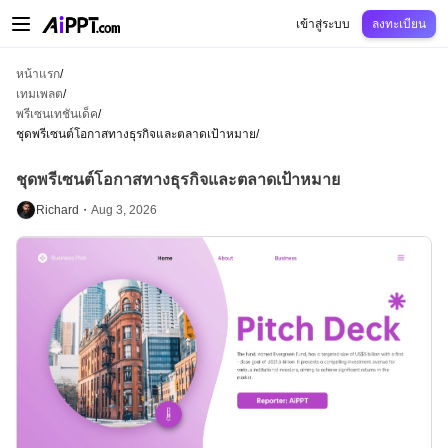
AiPPT Classic
AiPPT Flow
AiPPT Visual
การกำหนดราคา
เทมเพลต
การศึกษ
เข้าสู่ระบบ
ลงทะเบียน
หน้าแรก
/
เทมเพลต
/
พรีเซนเทชันเด็ค
/
ชุดพรีเซนต์โอกาสทางธุรกิจและตลาดเป้าหมาย
/
ชุดพรีเซนต์โอกาสทางธุรกิจและตลาดเป้าหมาย
Richard・
Aug 3, 2026