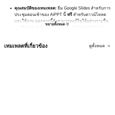
คุณสมบัติของเทมเพลต:
ธีม Google Slides สำหรับการ
ประชุมตอนเช้าของ AiPPT นี้
ฟรี
สำหรับดาวน์โหลด
และใช้งาน นอกจากนี้ยังสามารถแก้ไขได้อย่างราบรื่น
ขยายทั้งหมด
บน
Microsoft PowerPoint
และ
Google Slides
อีก
ด้วย
ภาพรวมเนื้อหา:
การประชุมตอนเช้าช่วยให้ทีมมีความ
เทมเพลตที่เกี่ยวข้อง
ดูทั้งหมด
สอดคล้องกัน ชี้แจงเป้าหมายประจำวัน และส่งเสริม
วัฒนธรรมการทำงานร่วมกันที่มีพลังสูง เนื้อหาใน
เทมเพลตนี้แสดงให้เห็นถึงความสำคัญของการประชุม
ตอนเช้าและองค์ประกอบหลักของมัน
การออกแบบเทมเพลต:
มีโทนสำนักงานสมัยใหม่โดย
ใช้โทนสีขาวและแดง เมื่อดูผ่านสไลด์ คุณจะเห็น
ภาพ
ประกอบ ธีมธุรกิจคุณภาพสูง ไอคอน และแผนภูมิ
.
กรณีการใช้งาน:
คุณสามารถใช้เทมเพลตนี้สำหรับการ
อัปเดตโครงการ การตั้งเป้าหมาย การอภิปรายเชิงกล
ยุทธ์ และการสร้างทีมร่วมกันใน
ภาคธุรกิจ การดูแล
สุขภาพ และการเงิน