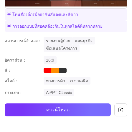
🌟 โทนสีองค์กรมืออาชีพสีแดงและสีขาว
🌟 การออกแบบที่สอดคล้องกันในทุกสไลด์ที่หลากหลาย
สถานการณ์จำลอง：
รายงานผู้ป่วย
แผนธุรกิจ
ข้อเสนอโครงการ
อัตราส่วน：
16:9
สี：
red
orange
black
สไตล์：
ทางการค้า
เรขาคณิต
ประเภท：
AiPPT Classic
ดาวน์โหลด