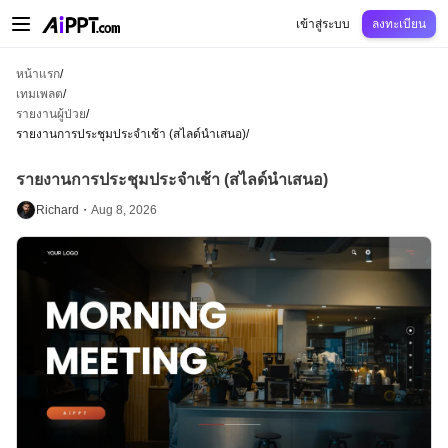
AiPPT Classic
AiPPT Flow
AiPPT Visual
การกำหนดราคา
เทมเพลต
การศึกษ
เข้าสู่ระบบ
ลงทะเบียน
หน้าแรก
/
เทมเพลต
/
รายงานผู้ป่วย
/
รายงานการประชุมประจำเช้า (สไลด์นำเสนอ)
/
รายงานการประชุมประจำเช้า (สไลด์นำเสนอ)
Richard・
Aug 8, 2026