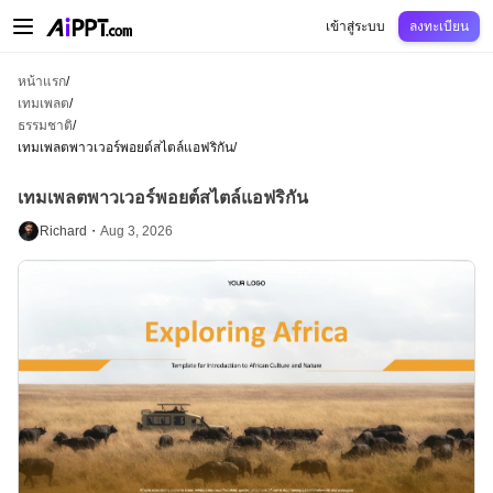
AiPPT Classic
AiPPT Flow
AiPPT Visual
การกำหนดราคา
เทมเพลต
การศึกษ
เข้าสู่ระบบ
ลงทะเบียน
หน้าแรก
/
เทมเพลต
/
ธรรมชาติ
/
เทมเพลตพาวเวอร์พอยต์สไตล์แอฟริกัน
/
เทมเพลตพาวเวอร์พอยต์สไตล์แอฟริกัน
Richard・
Aug 3, 2026