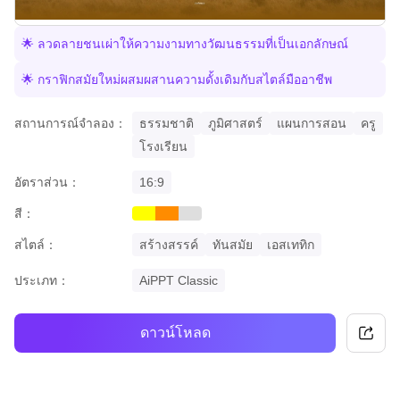
🌟 ลวดลายชนเผ่าให้ความงามทางวัฒนธรรมที่เป็นเอกลักษณ์
🌟 กราฟิกสมัยใหม่ผสมผสานความดั้งเดิมกับสไตล์มืออาชีพ
สถานการณ์จำลอง：
ธรรมชาติ
ภูมิศาสตร์
แผนการสอน
ครู
โรงเรียน
อัตราส่วน：
16:9
สี：
yellow
orange
grey
สไตล์：
สร้างสรรค์
ทันสมัย
เอสเททิก
ประเภท：
AiPPT Classic
ดาวน์โหลด