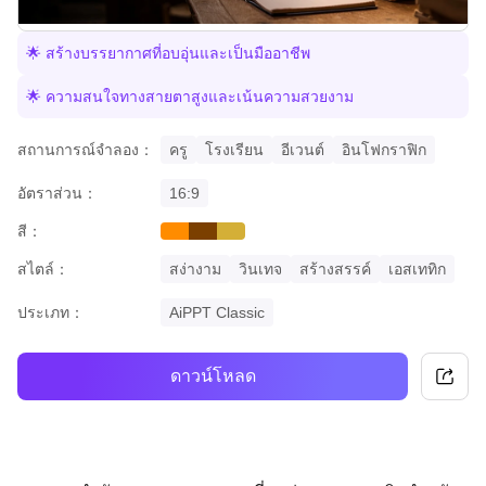
🌟 สร้างบรรยากาศที่อบอุ่นและเป็นมืออาชีพ
🌟 ความสนใจทางสายตาสูงและเน้นความสวยงาม
สถานการณ์จำลอง：
ครู
โรงเรียน
อีเวนต์
อินโฟกราฟิก
อัตราส่วน：
16:9
สี：
orange
brown
gold
สไตล์：
สง่างาม
วินเทจ
สร้างสรรค์
เอสเททิก
ประเภท：
AiPPT Classic
ดาวน์โหลด