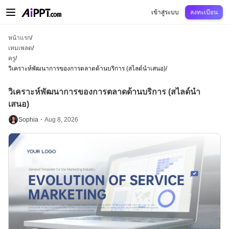
AiPPT Classic
AiPPT Flow
AiPPT Visual
การกำหนดราคา
เทมเพลต
การศึกษ
เข้าสู่ระบบ
ลงทะเบียน
หน้าแรก
/
เทมเพลต
/
ครู
/
วิเคราะห์พัฒนาการของการตลาดด้านบริการ (สไลด์นำเสนอ)
/
วิเคราะห์พัฒนาการของการตลาดด้านบริการ (สไลด์นำ
เสนอ)
Sophia・
Aug 8, 2026