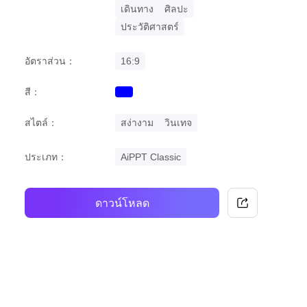
เดินทาง
ศิลปะ
ประวัติศาสตร์
อัตราส่วน：
16:9
สี：
blue
สไตล์：
สง่างาม
วินเทจ
ประเภท：
AiPPT Classic
ดาวน์โหลด