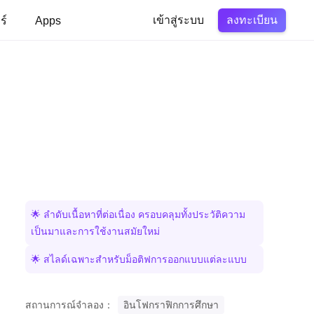
ลงทะเบียน
ร์
Apps
เข้าสู่ระบบ
🌟 ลำดับเนื้อหาที่ต่อเนื่อง ครอบคลุมทั้งประวัติความ
เป็นมาและการใช้งานสมัยใหม่
🌟 สไลด์เฉพาะสำหรับม็อติฟการออกแบบแต่ละแบบ
สถานการณ์จำลอง：
อินโฟกราฟิกการศึกษา