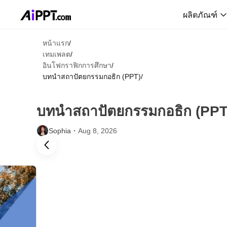
ผลิตภัณฑ์
หน้าแรก
/
เทมเพลต
/
อินโฟกราฟิกการศึกษา
/
บทนำสถาปัตยกรรมกอธิก (PPT)
/
บทนำสถาปัตยกรรมกอธิก (PPT
Sophia・
Aug 8, 2026