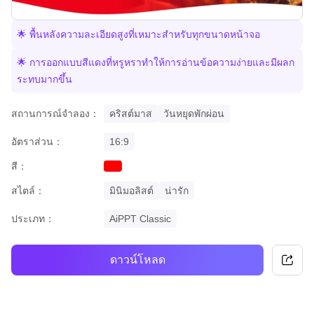
🌟 พื้นหลังความละเอียดสูงที่เหมาะสำหรับทุกขนาดหน้าจอ
🌟 การออกแบบสีแดงที่หรูหราทำให้การอ่านข้อความง่ายและมีผลก
ระทบมากขึ้น
สถานการณ์จำลอง：
คริสต์มาส
วันหยุดพักผ่อน
อัตราส่วน：
16:9
สี：
red
สไตล์：
มินิมอลิสต์
น่ารัก
ประเภท：
AiPPT Classic
ดาวน์โหลด