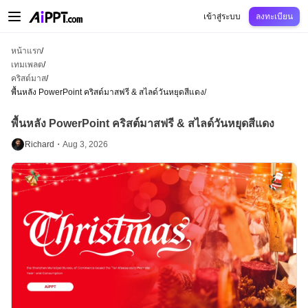
AiPPT Classic
AiPPT Flow
AiPPT Visual
การกำหนดราคา
เทมเพลต
การศึกษ
เข้าสู่ระบบ
ลงทะเบียน
หน้าแรก
/
เทมเพลต
/
คริสต์มาส
/
พื้นหลัง PowerPoint คริสต์มาสฟรี & สไลด์วันหยุดสีแดง
/
พื้นหลัง PowerPoint คริสต์มาสฟรี & สไลด์วันหยุดสีแดง
Richard・
Aug 3, 2026