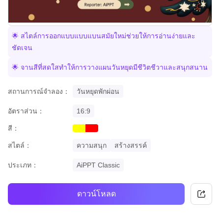
🌟 สไตล์การออกแบบแบบแบนสมัยใหม่ช่วยให้การอ่านง่ายและ
ชัดเจน
🌟 จานสีที่สดใสทำให้การวางแผนวันหยุดมีชีวิตชีวาและสนุกสนาน
สถานการณ์จำลอง：
วันหยุดพักผ่อน
อัตราส่วน：
16:9
สี：
yellow
red
สไตล์：
ความสนุก
สร้างสรรค์
ประเภท：
AiPPT Classic
ดาวน์โหลด