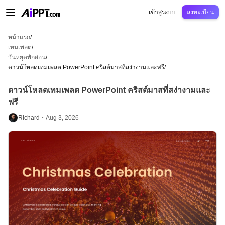
AiPPT Classic
AiPPT Flow
AiPPT Visual
การกำหนดราคา
เทมเพลต
การศึกษ
เข้าสู่ระบบ
ลงทะเบียน
หน้าแรก
/
เทมเพลต
/
วันหยุดพักผ่อน
/
ดาวน์โหลดเทมเพลต PowerPoint คริสต์มาสที่สง่างามและฟรี
/
ดาวน์โหลดเทมเพลต PowerPoint คริสต์มาสที่สง่างามและ
ฟรี
Richard・
Aug 3, 2026