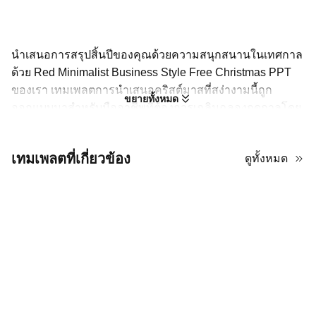
นำเสนอการสรุปสิ้นปีของคุณด้วยความสนุกสนานในเทศกาล
ด้วย Red Minimalist Business Style Free Christmas PPT
ของเรา เทมเพลตการนำเสนอคริสต์มาสที่สง่างามนี้ถูก
ขยายทั้งหมด
ออกแบบมาสำหรับมืออาชีพที่ต้องการเฉลิมฉลองฤดูกาลโดย
ไม่ลดทอนความชัดเจน ด้วยการจัดวางที่สะอาดและโทนสี
แดงที่มีความซับซ้อน มันเป็นตัวเลือกที่สมบูรณ์แบบสำหรับ
เทมเพลตที่เกี่ยวข้อง
ดูทั้งหมด
การนำเสนอธุรกิจในช่วงวันหยุด การอัปเดตทีม หรือการส่ง
คำทักทายเทศกาล เทมเพลต PowerPoint ธุรกิจคริสต์มาสฟรี
นี้ให้พื้นหลังที่เรียบร้อยสำหรับเนื้อหาของคุณ ทำให้ข้อความ
ของคุณทั้งน่าจดจำและเป็นมืออาชีพ ธีมนี้สามารถปรับแต่ง
ได้อย่างเต็มที่ ช่วยให้คุณเพิ่มข้อมูลและองค์ประกอบแบรนด์
ของคุณได้อย่างง่ายดาย ดาวน์โหลดธีมสไลด์คริสต์มาสฟรี
ของคุณวันนี้!