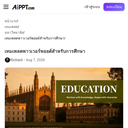
AiPPT Classic
AiPPT Flow
AiPPT Visual
การกำหนดราคา
เทมเพลต
การศึกษ
เข้าสู่ระบบ
ลงทะเบียน
หน้าแรก
/
เทมเพลต
/
มหาวิทยาลัย
/
เทมเพลตพาวเวอร์พอยต์สำหรับการศึกษา
/
เทมเพลตพาวเวอร์พอยต์สำหรับการศึกษา
Richard・
Aug 7, 2026