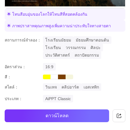
🌟 โทนสีอบอุ่นของโลกให้โทนสีที่สอดคล้องกัน
🌟 ภาพปราสาทคุณภาพสูงเพิ่มความน่าประทับใจทางสายตา
สถานการณ์จำลอง：
โรงเรียนมัธยม
มัธยมศึกษาตอนต้น
โรงเรียน
วรรณกรรม
ศิลปะ
ประวัติศาสตร์
สถาปัตยกรรม
อัตราส่วน：
16:9
สี：
yellow
brown
beige
white
สไตล์：
วินเทจ
คลิปอาร์ต
เอสเททิก
ประเภท：
AiPPT Classic
ดาวน์โหลด