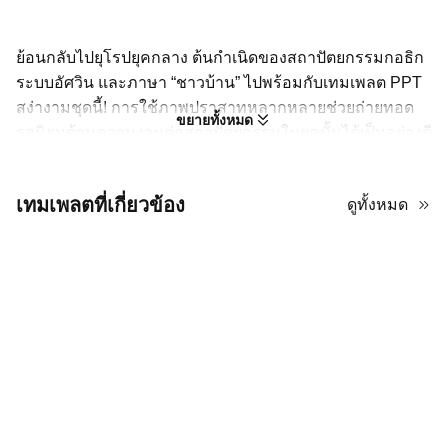
ย้อนกลับไปยุโรปยุคกลาง ต้นกำเนิดของสถาปัตยกรรมกอธิก
ระบบอัศวิน และภาษา “ชาวบ้าน” ไปพร้อมกับเทมเพลต PPT
สง่างามชุดนี้! การใช้ภาพปราสาทหลากหลายช่วยถ่ายทอด
ขยายทั้งหมด
รสนิยมด้านความงามต่อสถาปัตยกรรมในยุคนั้นได้เป็นอย่างดี
เลย์เอาต์แบบโมดูลาร์ยังเหมาะสำหรับครูในการอธิบาย
โครงสร้างสังคม ความขัดแย้งแบบศักดินา อิทธิพลทาง
เทมเพลตที่เกี่ยวข้อง
ดูทั้งหมด
ศาสนา และองค์ความรู้อื่นๆ ของยุคกลางให้กับนักเรียนมัธยม
ต้นหรือมัธยมปลาย เพราะดีไซน์เหล่านี้ช่วยจัดระเบียบ
บทความให้ชัดเจนและอ่านง่าย
พานักเรียนของคุณออกเดินทางท่องประวัติศาสตร์ด้วย
เทมเพลต PPT ยุคกลางฟรีจาก AiPPT ชุดนี้! คุณสามารถเพิ่ม
รายละเอียดหรือเปลี่ยนภาพที่ตั้งค่าไว้ได้อย่างง่ายดาย เพราะ
ไฟล์นี้ปรับแต่งได้เต็มรูปแบบ และใช้งานร่วมกับ PowerPoint
และ Google Slides
รายการคุณสมบัติ: