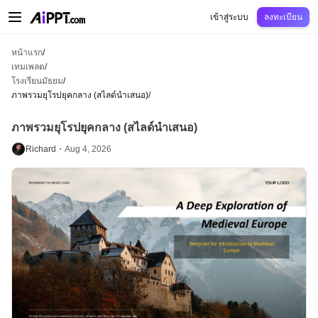
AiPPT Classic
AiPPT Flow
AiPPT Visual
การกำหนดราคา
เทมเพลต
การศึกษ
เข้าสู่ระบบ
ลงทะเบียน
หน้าแรก
/
เทมเพลต
/
โรงเรียนมัธยม
/
ภาพรวมยุโรปยุคกลาง (สไลด์นำเสนอ)
/
ภาพรวมยุโรปยุคกลาง (สไลด์นำเสนอ)
Richard・
Aug 4, 2026