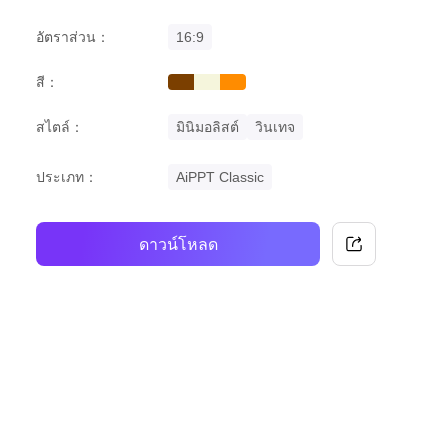
อัตราส่วน：
16:9
สี：
brown
beige
orange
สไตล์：
มินิมอลิสต์
วินเทจ
ประเภท：
AiPPT Classic
ดาวน์โหลด