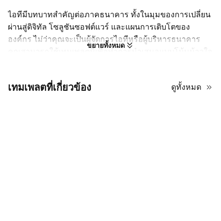
ไอทีมีบทบาทสำคัญต่อภาคธนาคาร ทั้งในมุมของการเปลี่ยน
ผ่านสู่ดิจิทัล โซลูชันซอฟต์แวร์ และแผนการเติบโตของ
องค์กร ไม่ว่าคุณจะเป็นผู้จัดการไอทีหรือผู้บริหารธนาคาร
ขยายทั้งหมด
คุณสามารถใช้เทมเพลตนี้เพื่อทำการนำเสนอแบบโน้มน้าวใจ
เกี่ยวกับบทบาทของไอทีในอุตสาหกรรมธนาคาร เทมเพลตนี้
โดดเด่นด้วยการจัดวางที่สะอาดตาและสมัยใหม่ เน้นความ
เทมเพลตที่เกี่ยวข้อง
ดูทั้งหมด
ชัดเจนและภาพลักษณ์มืออาชีพระดับไฮเทค คุณยังจะพบกับ
กรอบวางภาพหลายแบบที่ผสานรูปทรงเวกเตอร์คมชัดและ
เลเยอร์โปร่งใส ช่วยเพิ่มมิติให้สไลด์ด้วยการแบ่งสัดส่วนเลย์
เอาต์ โดยยังคงโฟกัสธีมดิจิทัลเป็นหลัก สำหรับพาเลตสี
เทมเพลตใช้สีน้ำเงินเพื่อสื่อถึงความน่าเชื่อถือและอำนาจ
หากต้องการปรับสีให้สอดคล้องกับอัตลักษณ์แบรนด์ของคุณ
คุณสามารถดาวน์โหลดไปปรับแต่งต่อได้บน PowerPoint
หรือ Google Slides รับไปใช้ฟรีเพื่อแนะนำให้เห็นถึงอิทธิพล
ของเทคโนโลยีต่อภาคธนาคาร!
คุณสมบัติเด่น: