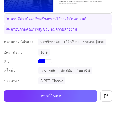
🌟 จานสีม่วงมืออาชีพสร้างความไว้วางใจในแบรนด์
🌟 กรอบภาพคุณภาพสูงช่วยเพิ่มความสวยงาม
สถานการณ์จำลอง：
มหาวิทยาลัย
เวิร์กช็อป
รายงานผู้ป่วย
อัตราส่วน：
16:9
สี：
blue
white
สไตล์：
เรขาคณิต
ทันสมัย
มืออาชีพ
ประเภท：
AiPPT Classic
ดาวน์โหลด