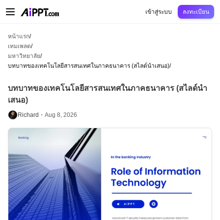
AiPPT Classic
AiPPT Flow
AiPPT Visual
การกำหนดราคา
เทมเพลต
การศึกษ
เข้าสู่ระบบ
ลงทะเบียน
หน้าแรก
/
เทมเพลต
/
มหาวิทยาลัย
/
บทบาทของเทคโนโลยีสารสนเทศในภาคธนาคาร (สไลด์นำเสนอ)
/
บทบาทของเทคโนโลยีสารสนเทศในภาคธนาคาร (สไลด์นำ
เสนอ)
Richard・
Aug 8, 2026