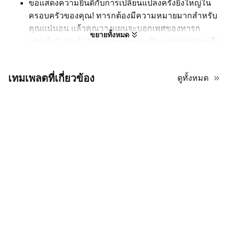
ขอแสดงความยินดีกับการเปลี่ยนแปลงครั้งยิ่งใหญ่ใน
ครอบครัวของคุณ! ทารกต้องมีความหมายมากสำหรับ
คุณแน่นอน แล้วคุณวางแผนจะบอกเพศของทารก
ขยายทั้งหมด
อย่างไร? คุณกำลังวางแผนจัดงานเปิดเผยเพศทารกหรือ
ไม่? หากคุณต้องการนำเสนองานปาร์ตี้บนสไลด์ PPT
แม่แบบการนำเสนอนี้สามารถช่วยคุณด้วยการจัดวางที่
เทมเพลตที่เกี่ยวข้อง
ดูทั้งหมด
เป็นมืออาชีพ มันสมดุลระหว่างข้อความและภาพได้
อย่างลงตัว มีความสมบูรณ์แต่ไม่รก ดังนั้นคุณจึง
สามารถอธิบายการวางแผนกิจกรรมได้อย่างชัดเจน ใน
ขณะเดียวกันก็ใช้ภาพเพื่อทำให้การนำเสนอดูน่าสนใจ
มากขึ้น
ส่งต่อความสุขจากการมีลูกให้กับทุกคนในงานปาร์ตี้นี้!
ใช้แม่แบบ PowerPoint งานเลี้ยงต้อนรับเด็กและเปิดเผย
เพศทารกนี้บน AiPPT เพื่อวางแผนกิจกรรมที่น่าสนใจ
และให้แขกได้รู้เพศของลูกคุณอย่างเป็นธรรมชาติ
เคล็ดลับเชิงกลยุทธ์สำหรับการปรับ