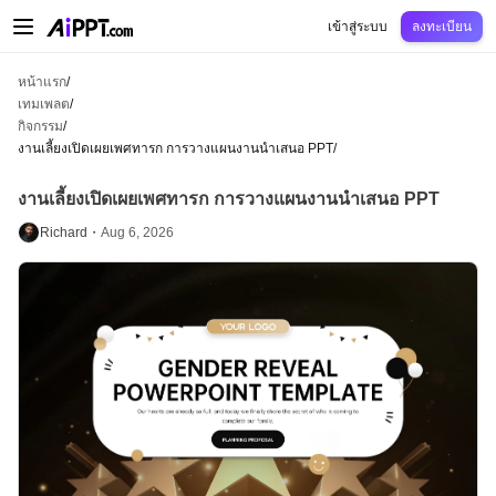
AiPPT Classic
AiPPT Flow
AiPPT Visual
การกำหนดราคา
เทมเพลต
การศึกษ
เข้าสู่ระบบ
ลงทะเบียน
หน้าแรก
/
เทมเพลต
/
กิจกรรม
/
งานเลี้ยงเปิดเผยเพศทารก การวางแผนงานนำเสนอ PPT
/
งานเลี้ยงเปิดเผยเพศทารก การวางแผนงานนำเสนอ PPT
Richard・
Aug 6, 2026