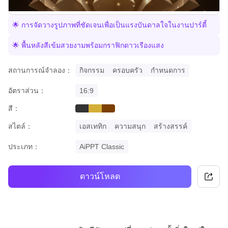
🌟 การจัดวางรูปภาพที่ชัดเจนเพื่อเป็นแรงบันดาลใจในงานปาร์ตี้
🌟 พื้นหลังสีเข้มสวยงามพร้อมกราฟิกดาวเรืองแสง
สถานการณ์จำลอง：
กิจกรรม
ครอบครัว
กำหนดการ
อัตราส่วน：
16:9
สี：
black
gold
brown
สไตล์：
เอสเททิก
ความสนุก
สร้างสรรค์
ประเภท：
AiPPT Classic
ดาวน์โหลด