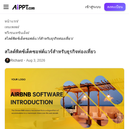
AiPPT Classic
AiPPT Flow
AiPPT Visual
การกำหนดราคา
เทมเพลต
การศึกษ
เข้าสู่ระบบ
ลงทะเบียน
หน้าแรก
/
เทมเพลต
/
พรีเซนเทชันเด็ค
/
สไลด์พิตช์เด็คซอฟต์แวร์สำหรับธุรกิจท่องเที่ยว
/
สไลด์พิตช์เด็คซอฟต์แวร์สำหรับธุรกิจท่องเที่ยว
Richard・
Aug 3, 2026