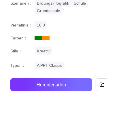
Szenarien：
Bildungsinfografik
Schule
Grundschule
Verhältnis：
16:9
Farben：
green
orange
white
Stile：
Kreativ
Typen：
AiPPT Classic
Herunterladen