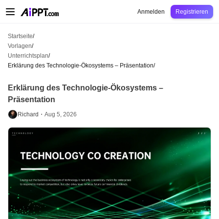
AiPPT Classic
AiPPT Flow
AiPPT Visual
Preise
Vorlagen
Bildung
Lehrkraft
U
Anmelden
Registrieren
Startseite
/
Vorlagen
/
Unterrichtsplan
/
Erklärung des Technologie-Ökosystems – Präsentation
/
Erklärung des Technologie-Ökosystems –
Präsentation
Richard・
Aug 5, 2026