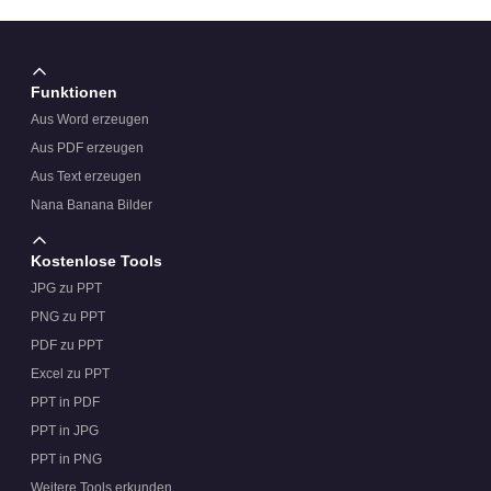
Wie werden Bildplatzhalter angeordnet?
Funktionen
Aus Word erzeugen
Aus PDF erzeugen
Aus Text erzeugen
Nana Banana Bilder
Kostenlose Tools
JPG zu PPT
PNG zu PPT
PDF zu PPT
Excel zu PPT
PPT in PDF
PPT in JPG
PPT in PNG
Weitere Tools erkunden