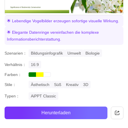
🌟 Lebendige Vogelbilder erzeugen sofortige visuelle Wirkung.
🌟 Elegante Datenringe vereinfachen die komplexe
Informationsberichterstattung.
Szenarien：
Bildungsinfografik
Umwelt
Biologie
Verhältnis：
16:9
Farben：
green
yellow
white
Stile：
Ästhetisch
Süß
Kreativ
3D
Typen：
AiPPT Classic
Herunterladen