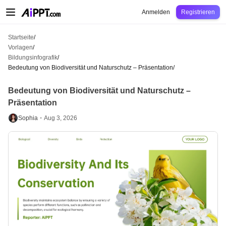
AiPPT Classic
AiPPT Flow
AiPPT Visual
Preise
Vorlagen
Bildung
Lehrkraft
U
Anmelden
Registrieren
Startseite
/
Vorlagen
/
Bildungsinfografik
/
Bedeutung von Biodiversität und Naturschutz – Präsentation
/
Bedeutung von Biodiversität und Naturschutz –
Präsentation
Sophia・
Aug 3, 2026