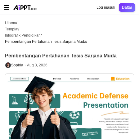
AiPPT Classic
AiPPT Flow
AiPPT Visual
Harga
Templat
Pendidikan
Guru
Un
Log masuk
Daftar
Utama
/
Templat
/
Infografik Pendidikan
/
Pembentangan Pertahanan Tesis Sarjana Muda
/
Pembentangan Pertahanan Tesis Sarjana Muda
Sophia・
Aug 3, 2026