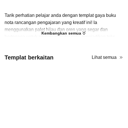
Tarik perhatian pelajar anda dengan templat gaya buku
nota rancangan pengajaran yang kreatif ini! Ia
menggunakan palet hijau dan oren yang segar dan
Kembangkan semua
bertenaga untuk menghias buku nota, menjadikan teks
anda lebih menonjol di atas latar belakang putih. Selain
tampilannya yang menarik, strukturnya jelas dan mudah
Templat berkaitan
Lihat semua
dibaca, memudahkan rancangan anda difahami sekilas.
Selain itu, templat ini menyediakan pelbagai ikon dan
grafik yang boleh berfungsi sebagai panduan visual agar
maklumat penting lebih mudah diperhatikan.
Tulis rancangan pengajaran anda dan kongsikannya
dengan pelajar menggunakan templat ini! Ia boleh
disesuaikan sepenuhnya dan percuma untuk digunakan di
AiPPT. Persiapkan diri anda untuk kelas pertama
sekarang!