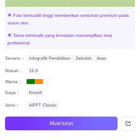
🌟 Foto berkualiti tinggi memberikan sentuhan premium pada
susun atur.
🌟 Tema minimalis yang konsisten menampilkan imej
profesional.
Senario：
Infografik Pendidikan
Sekolah
Asas
Nisbah：
16:9
Warna：
green
orange
white
Gaya：
Kreatif
Jenis：
AiPPT Classic
Muat turun