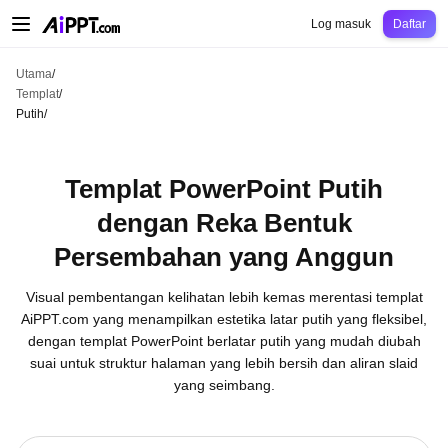
AiPPT Classic
AiPPT Flow
AiPPT Visual
Harga
Templat
Pendidikan
Guru
Un
Log masuk
Daftar
Utama
/
Templat
/
Putih
/
Templat PowerPoint Putih
dengan Reka Bentuk
Persembahan yang Anggun
Visual pembentangan kelihatan lebih kemas merentasi templat
AiPPT.com yang menampilkan estetika latar putih yang fleksibel,
dengan templat PowerPoint berlatar putih yang mudah diubah
suai untuk struktur halaman yang lebih bersih dan aliran slaid
yang seimbang.