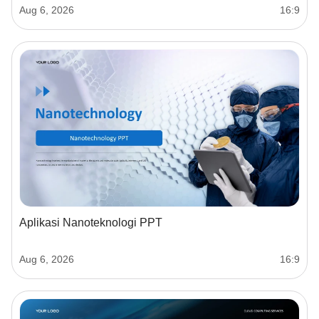
pengaturcaraan, dan pengetahuan domain untuk
Aug 6, 2026
16:9
mengekstrak wawasan bermakna daripada data. -
Mengapa Ia Penting? - Membantu membuat keputusan
berasaskan data
Aplikasi Nanoteknologi PPT
Aug 6, 2026
16:9