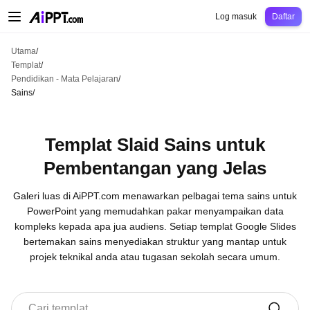
AiPPT Classic
AiPPT Flow
AiPPT Visual
Harga
Templat
Pendidikan
Guru
Un
Log masuk
Daftar
Utama
/
Templat
/
Pendidikan - Mata Pelajaran
/
Sains
/
Templat Slaid Sains untuk
Pembentangan yang Jelas
Galeri luas di AiPPT.com menawarkan pelbagai tema sains untuk
PowerPoint yang memudahkan pakar menyampaikan data
kompleks kepada apa jua audiens. Setiap templat Google Slides
bertemakan sains menyediakan struktur yang mantap untuk
projek teknikal anda atau tugasan sekolah secara umum.