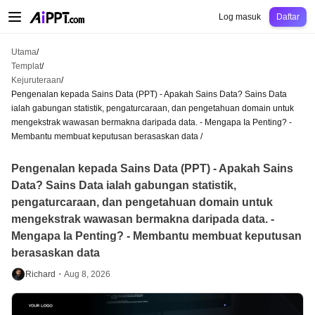
AiPPT Classic
AiPPT Flow
AiPPT Visual
Harga
Templat
Pendidikan
Guru
Un
Log masuk
Daftar
Utama
/
Templat
/
Kejuruteraan
/
Pengenalan kepada Sains Data (PPT) - Apakah Sains Data? Sains Data
ialah gabungan statistik, pengaturcaraan, dan pengetahuan domain untuk
mengekstrak wawasan bermakna daripada data. - Mengapa Ia Penting? -
Membantu membuat keputusan berasaskan data
/
Pengenalan kepada Sains Data (PPT) - Apakah Sains
Data? Sains Data ialah gabungan statistik,
pengaturcaraan, dan pengetahuan domain untuk
mengekstrak wawasan bermakna daripada data. -
Mengapa Ia Penting? - Membantu membuat keputusan
berasaskan data
Richard・
Aug 8, 2026