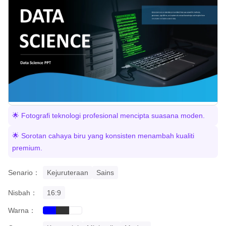
🌟 Fotografi teknologi profesional mencipta suasana moden.
🌟 Sorotan cahaya biru yang konsisten menambah kualiti
premium.
Senario：
Kejuruteraan
Sains
Nisbah：
16:9
Warna：
blue
black
white