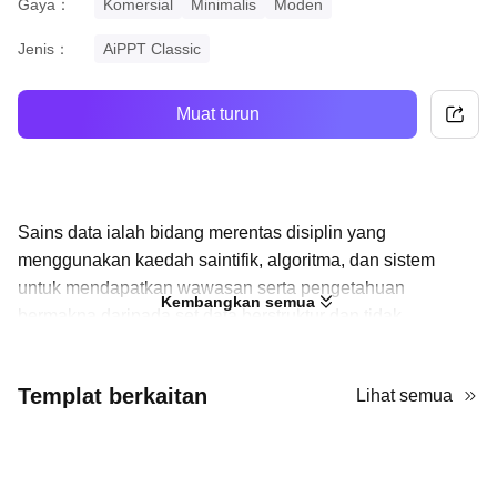
Gaya：
Komersial
Minimalis
Moden
Jenis：
AiPPT Classic
Muat turun
Sains data ialah bidang merentas disiplin yang
menggunakan kaedah saintifik, algoritma, dan sistem
untuk mendapatkan wawasan serta pengetahuan
Kembangkan semua
bermakna daripada set data berstruktur dan tidak
berstruktur. Gunakan templat sains ini untuk memberikan
pengenalan yang jelas tentang sains data kepada orang
Templat berkaitan
Lihat semua
lain! Ia telah menyediakan beberapa kandungan, seperti
peranan sains data dalam perniagaan, penjagaan
kesihatan, pendidikan, kerajaan, dan penyelidikan. Anda
boleh meneliti teks tersebut untuk menyemak