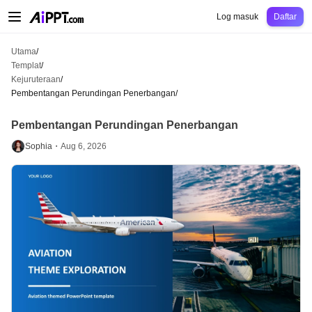
AiPPT Classic
AiPPT Flow
AiPPT Visual
Harga
Templat
Pendidikan
Guru
Un
Log masuk
Daftar
Utama
/
Templat
/
Kejuruteraan
/
Pembentangan Perundingan Penerbangan
/
Pembentangan Perundingan Penerbangan
Sophia・
Aug 6, 2026