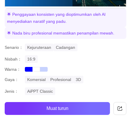
🌟 Penggayaan konsisten yang dioptimumkan oleh AI
menyediakan naratif yang padu.
🌟 Nada biru profesional memastikan penampilan mewah.
Senario：
Kejuruteraan
Cadangan
Nisbah：
16:9
Warna：
blue
gradient
white
Gaya：
Komersial
Profesional
3D
Jenis：
AiPPT Classic
Muat turun