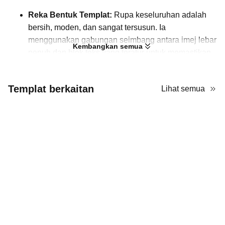
Reka Bentuk Templat:
Rupa keseluruhan adalah
bersih, moden, dan sangat tersusun. Ia
menggunakan gabungan seimbang antara imej lebar
Kembangkan semua
penuh dan blok teks yang teratur untuk memastikan
maklumat yang kompleks mudah dibaca dan
menarik secara visual.
Templat berkaitan
Lihat semua
Palet Warna:
Estetika ini berdasarkan warna biru
profesional yang canggih. Nada utama ini dilengkapi
dengan putih yang bersih dan aksen kelabu lembut,
mewujudkan suasana berteknologi tinggi dan boleh
dipercayai yang sesuai untuk industri aeroangkasa.
Elemen & Aset:
Anda akan menemui banyak grafik
pesawat berkualiti tinggi, dari perintis vintaj hingga
jet komersial moden dan perkakasan tentera. Ia juga
menampilkan ikon khusus untuk navigasi, sistem
pendorongan, dan infrastruktur.
Kegunaan:
Ini adalah pilihan yang ideal untuk