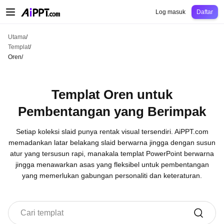
AiPPT Classic
AiPPT Flow
AiPPT Visual
Harga
Templat
Pendidikan
Guru
Un
Log masuk
Daftar
Utama
/
Templat
/
Oren
/
Templat Oren untuk
Pembentangan yang Berimpak
Setiap koleksi slaid punya rentak visual tersendiri. AiPPT.com
memadankan latar belakang slaid berwarna jingga dengan susun
atur yang tersusun rapi, manakala templat PowerPoint berwarna
jingga menawarkan asas yang fleksibel untuk pembentangan
yang memerlukan gabungan personaliti dan keteraturan.