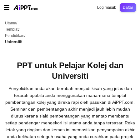
AiPPT Classic
AiPPT Flow
AiPPT Visual
Harga
Templat
Pendidikan
Guru
Un
Log masuk
Daftar
Utama
/
Templat
/
Pendidikan
/
Universiti
/
PPT untuk Pelajar Kolej dan
Universiti
Penyelidikan anda akan berubah menjadi kisah yang jelas dan
terarah apabila anda menggunakan mana-mana templat
pembentangan kolej yang direka rapi oleh pasukan di AiPPT.com.
Seminar dan pembentangan akhir menjadi jauh lebih mudah
diurus kerana slaid pembentangan yang mantap membantu
setiap pendengar mengekori isi utama anda tanpa tersasar. Reka
letak yang ringkas dan kemas ini memastikan penyampaian akhir
anda kelihatan seteguh usaha yang anda curahkan pada projek