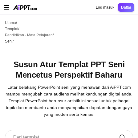
AiPPT Classic
AiPPT Flow
AiPPT Visual
Harga
Templat
Pendidikan
Guru
Un
Log masuk
Daftar
Utama
/
Templat
/
Pendidikan - Mata Pelajaran
/
Seni
/
Susun Atur Templat PPT Seni
Mencetus Perspektif Baharu
Latar belakang PowerPoint seni yang menawan dari AiPPT.com
mampu mengubah cara audiens melihat kandungan digital anda.
Templat PowerPoint berunsur artistik ini sesuai untuk pelbagai
topik dan membantu anda menyampaikan dapatan dengan gaya
yang moden serta kemas.