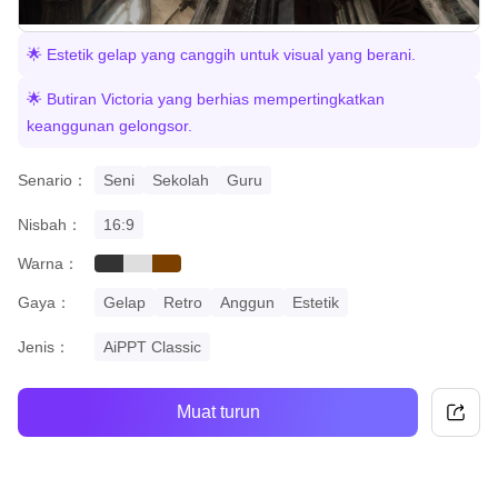
🌟 Estetik gelap yang canggih untuk visual yang berani.
🌟 Butiran Victoria yang berhias mempertingkatkan
keanggunan gelongsor.
Senario：
Seni
Sekolah
Guru
Nisbah：
16:9
Warna：
black
grey
brown
Gaya：
Gelap
Retro
Anggun
Estetik
Jenis：
AiPPT Classic
Muat turun