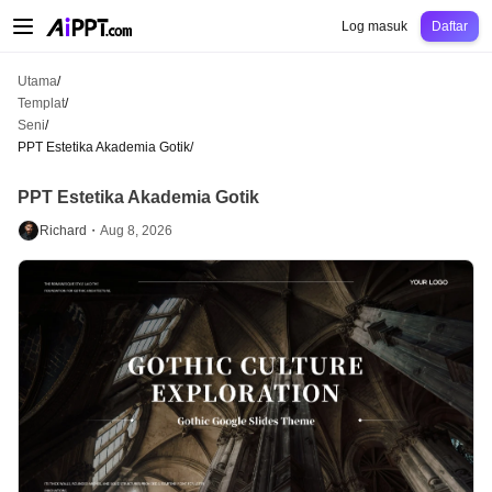
AiPPT Classic
AiPPT Flow
AiPPT Visual
Harga
Templat
Pendidikan
Guru
Un
Log masuk
Daftar
Utama
/
Templat
/
Seni
/
PPT Estetika Akademia Gotik
/
PPT Estetika Akademia Gotik
Richard・
Aug 8, 2026