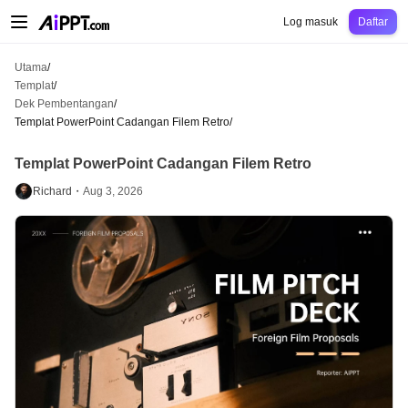
AiPPT Classic
AiPPT Flow
AiPPT Visual
Harga
Templat
Pendidikan
Guru
Un
Log masuk
Daftar
Utama
/
Templat
/
Dek Pembentangan
/
Templat PowerPoint Cadangan Filem Retro
/
Templat PowerPoint Cadangan Filem Retro
Richard・
Aug 3, 2026