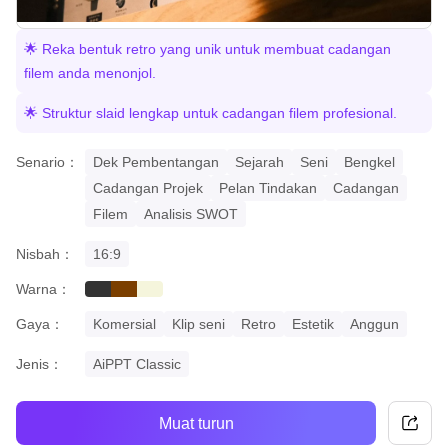
🌟 Reka bentuk retro yang unik untuk membuat cadangan
filem anda menonjol.
🌟 Struktur slaid lengkap untuk cadangan filem profesional.
Senario：
Dek Pembentangan
Sejarah
Seni
Bengkel
Cadangan Projek
Pelan Tindakan
Cadangan
Filem
Analisis SWOT
Nisbah：
16:9
Warna：
black
brown
beige
Gaya：
Komersial
Klip seni
Retro
Estetik
Anggun
Jenis：
AiPPT Classic
Muat turun