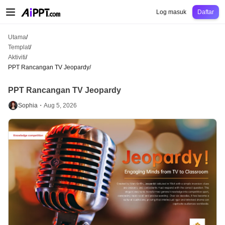
AiPPT Classic
AiPPT Flow
AiPPT Visual
Harga
Templat
Pendidikan
Guru
Un
Log masuk
Daftar
Utama
/
Templat
/
Aktiviti
/
PPT Rancangan TV Jeopardy
/
PPT Rancangan TV Jeopardy
Sophia・
Aug 5, 2026