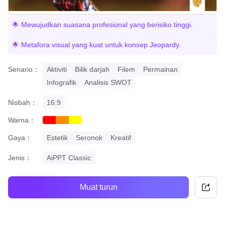
🌟 Mewujudkan suasana profesional yang berisiko tinggi.
🌟 Metafora visual yang kuat untuk konsep Jeopardy.
Senario：
Aktiviti
Bilik darjah
Filem
Permainan
Infografik
Analisis SWOT
Nisbah：
16:9
Warna：
red
orange
yellow
Gaya：
Estetik
Seronok
Kreatif
Jenis：
AiPPT Classic
Muat turun