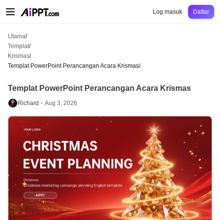
AiPPT Classic
AiPPT Flow
AiPPT Visual
Harga
Templat
Pendidikan
Guru
Un
Log masuk
Daftar
Utama
/
Templat
/
Krismas
/
Templat PowerPoint Perancangan Acara Krismas
/
Templat PowerPoint Perancangan Acara Krismas
Richard・
Aug 3, 2026