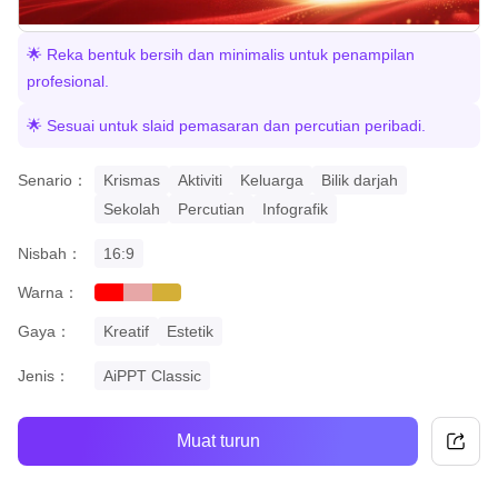
🌟 Reka bentuk bersih dan minimalis untuk penampilan
profesional.
🌟 Sesuai untuk slaid pemasaran dan percutian peribadi.
Senario：
Krismas
Aktiviti
Keluarga
Bilik darjah
Sekolah
Percutian
Infografik
Nisbah：
16:9
Warna：
red
pastel
gold
Gaya：
Kreatif
Estetik
Jenis：
AiPPT Classic
Muat turun