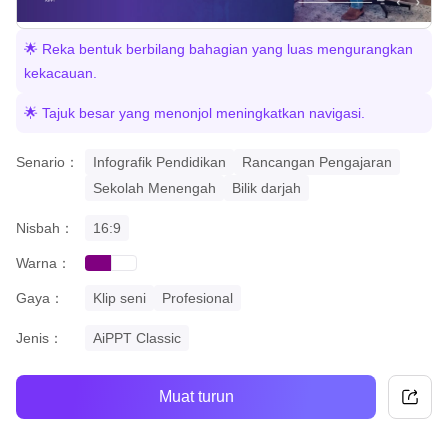
🌟 Reka bentuk berbilang bahagian yang luas mengurangkan
kekacauan.
🌟 Tajuk besar yang menonjol meningkatkan navigasi.
Senario：
Infografik Pendidikan
Rancangan Pengajaran
Sekolah Menengah
Bilik darjah
Nisbah：
16:9
Warna：
purple
white
Gaya：
Klip seni
Profesional
Jenis：
AiPPT Classic
Muat turun