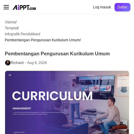
AiPPT Classic
AiPPT Flow
AiPPT Visual
Harga
Templat
Pendidikan
Guru
Un
Log masuk
Daftar
Utama
/
Templat
/
Infografik Pendidikan
/
Pembentangan Pengurusan Kurikulum Umum
/
Pembentangan Pengurusan Kurikulum Umum
Richard・
Aug 8, 2026