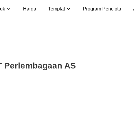
duk
Harga
Templat
Program Pencipta
T Perlembagaan AS