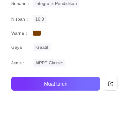
Senario：
Infografik Pendidikan
Nisbah：
16:9
Warna：
brown
Gaya：
Kreatif
Jenis：
AiPPT Classic
Muat turun