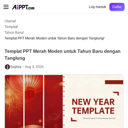
AiPPT Classic
AiPPT Flow
AiPPT Visual
Harga
Templat
Pendidikan
Guru
Un
Log masuk
Daftar
Utama
/
Templat
/
Tahun Baru
/
Templat PPT Merah Moden untuk Tahun Baru dengan Tanglung
/
Templat PPT Merah Moden untuk Tahun Baru dengan
Tanglung
Sophia・
Aug 3, 2026