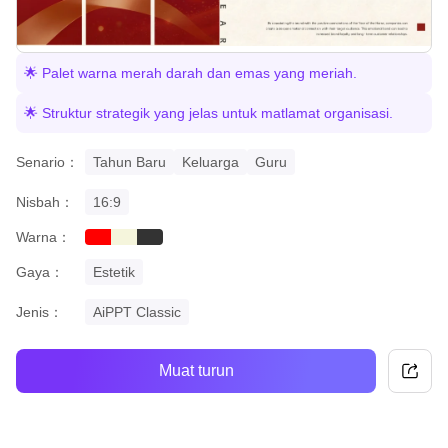
🌟 Palet warna merah darah dan emas yang meriah.
🌟 Struktur strategik yang jelas untuk matlamat organisasi.
Senario：
Tahun Baru
Keluarga
Guru
Nisbah：
16:9
Warna：
red
beige
black
Gaya：
Estetik
Jenis：
AiPPT Classic
Muat turun