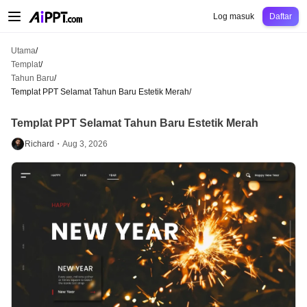
AiPPT Classic
AiPPT Flow
AiPPT Visual
Harga
Templat
Pendidikan
Guru
Un
Log masuk
Daftar
Utama
/
Templat
/
Tahun Baru
/
Templat PPT Selamat Tahun Baru Estetik Merah
/
Templat PPT Selamat Tahun Baru Estetik Merah
Richard・
Aug 3, 2026