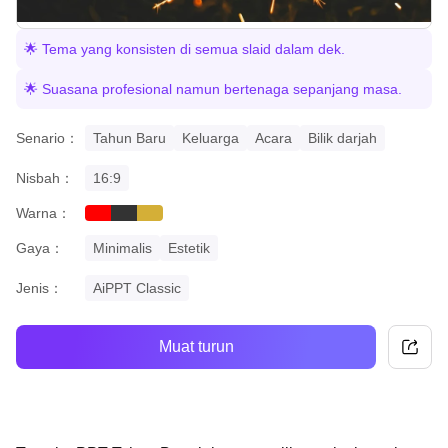
🌟 Tema yang konsisten di semua slaid dalam dek.
🌟 Suasana profesional namun bertenaga sepanjang masa.
Senario：
Tahun Baru
Keluarga
Acara
Bilik darjah
Nisbah：
16:9
Warna：
red
black
gold
Gaya：
Minimalis
Estetik
Jenis：
AiPPT Classic
Muat turun