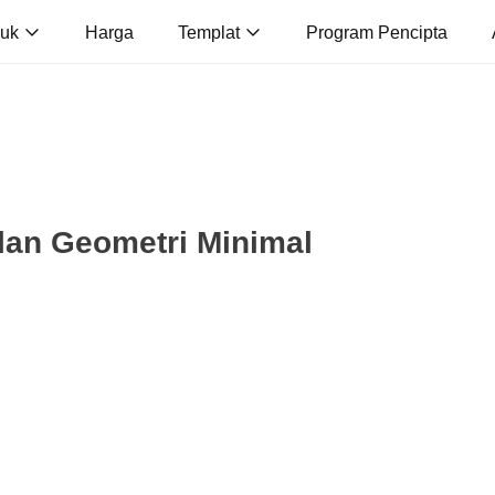
duk
Harga
Templat
Program Pencipta
an Geometri Minimal