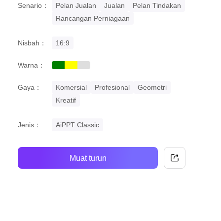
Senario：
Pelan Jualan
Jualan
Pelan Tindakan
Rancangan Perniagaan
Nisbah：
16:9
Warna：
green
yellow
grey
Gaya：
Komersial
Profesional
Geometri
Kreatif
Jenis：
AiPPT Classic
Muat turun